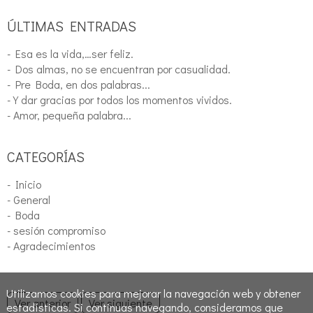
ÚLTIMAS ENTRADAS
- Esa es la vida,…ser feliz.
- Dos almas, no se encuentran por casualidad.
- Pre Boda, en dos palabras...
- Y dar gracias por todos los momentos vividos.
- Amor, pequeña palabra...
CATEGORÍAS
- Inicio
- General
- Boda
- sesión compromiso
- Agradecimientos
Utilizamos cookies para mejorar la navegación web y obtener
Ver anterior
Ver siguiente
estadísticas. Si continuas navegando, consideramos que