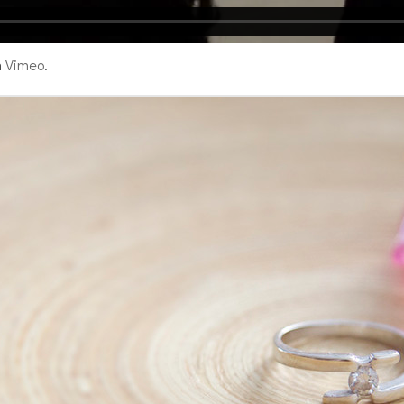
n
Vimeo
.